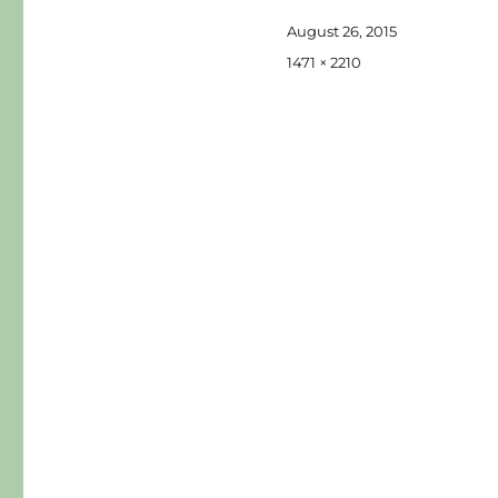
Veröffentlicht
August 26, 2015
am
Originalgröße
1471 × 2210