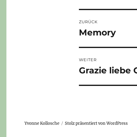
Beitragsnaviga
ZURÜCK
Memory
Vorheriger
Beitrag:
WEITER
Grazie liebe 
Nächster
Beitrag:
Yvonne Kollosche
Stolz präsentiert von WordPress