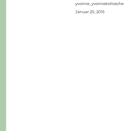
Autor
yvonne_yvonnekollosche
Veröffentlicht
Januar 20, 2015
am