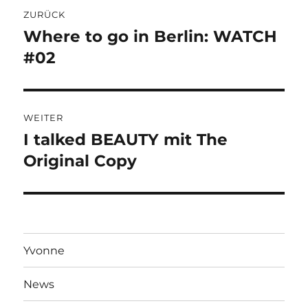
Beitragsnavigation
ZURÜCK
Where to go in Berlin: WATCH
Vorheriger
Beitrag:
#02
WEITER
I talked BEAUTY mit The
Nächster
Beitrag:
Original Copy
Yvonne
News