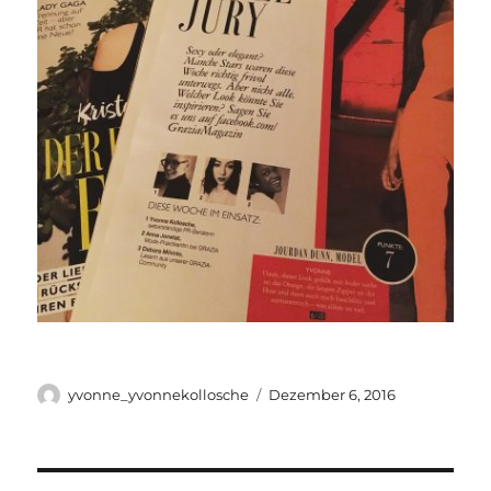
Autor
Veröffentlicht
yvonne_yvonnekollosche
Dezember 6, 2016
am